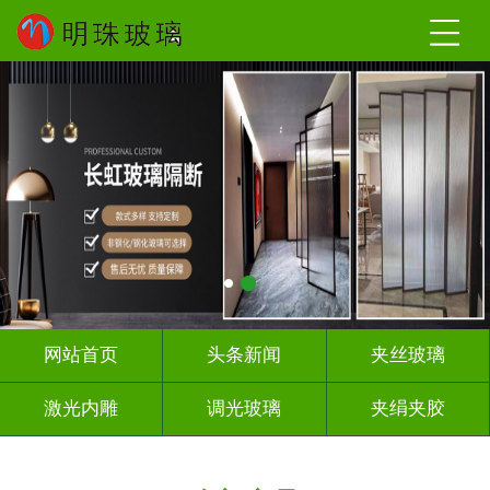
网站首页
头条新闻
夹丝玻璃
激光内雕
调光玻璃
夹绢夹胶
屏风隔断
山 水 画
工程玻璃