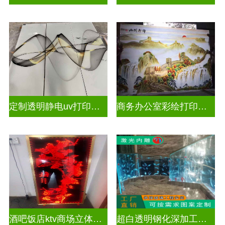
定制透明静电uv打印玻璃
商务办公室彩绘打印玻璃
酒吧饭店ktv商场立体激光内雕屏风
超白透明钢化深加工激光内雕精雕