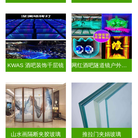
KWAS 酒吧装饰千层镜
网红酒吧隧道镜户外门头招牌千层镜深渊镜
山水画隔断夹胶玻璃
推拉门夹娟玻璃