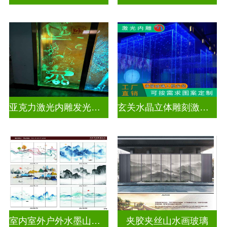
亚克力激光内雕发光通电玻璃
玄关水晶立体雕刻激光内雕发光玻璃背景墙
室内室外户外水墨山水画玻璃
夹胶夹丝山水画玻璃