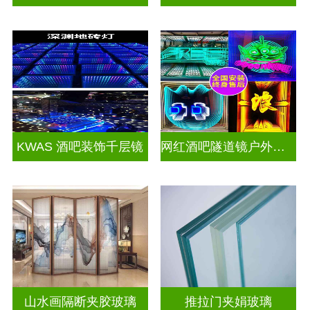
KWAS 酒吧装饰千层镜
网红酒吧隧道镜户外门头招牌千层镜深渊镜
山水画隔断夹胶玻璃
推拉门夹娟玻璃