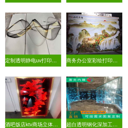
定制透明静电uv打印玻璃
商务办公室彩绘打印玻璃
酒吧饭店ktv商场立体激光内雕屏风
超白透明钢化深加工激光内雕精雕