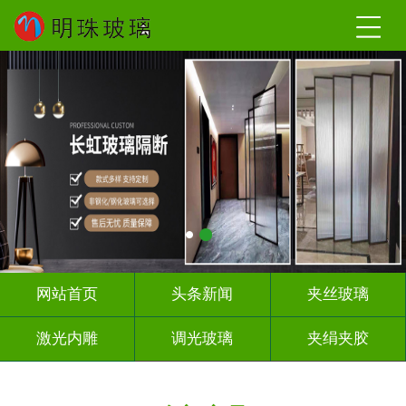
网站首页
头条新闻
夹丝玻璃
激光内雕
调光玻璃
夹绢夹胶
屏风隔断
山 水 画
工程玻璃