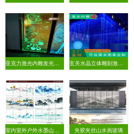
亚克力激光内雕发光通电玻璃
玄关水晶立体雕刻激光内雕发光玻璃背景墙
室内室外户外水墨山水画玻璃
夹胶夹丝山水画玻璃