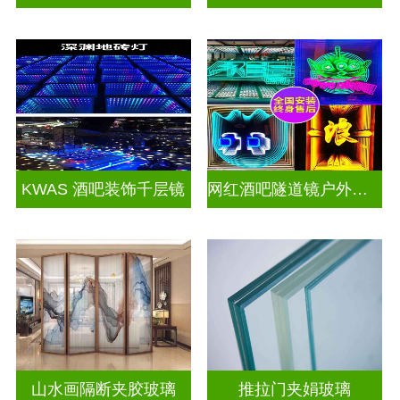
KWAS 酒吧装饰千层镜
网红酒吧隧道镜户外门头招牌千层镜深渊镜
山水画隔断夹胶玻璃
推拉门夹娟玻璃