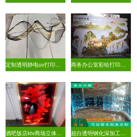
定制透明静电uv打印玻璃
商务办公室彩绘打印玻璃
酒吧饭店ktv商场立体激光内雕屏风
超白透明钢化深加工激光内雕精雕