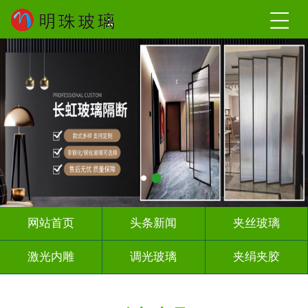
网站首页
头条新闻
夹丝玻璃
激光内雕
调光玻璃
夹绢夹胶
屏风隔断
山 水 画
工程玻璃