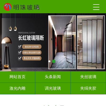
网站首页
头条新闻
夹丝玻璃
激光内雕
调光玻璃
夹绢夹胶
屏风隔断
山 水 画
工程玻璃