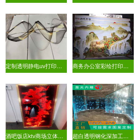
定制透明静电uv打印玻璃
商务办公室彩绘打印玻璃
酒吧饭店ktv商场立体激光内雕屏风
超白透明钢化深加工激光内雕精雕