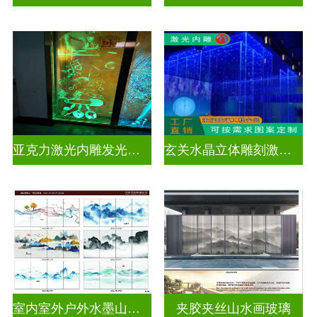
亚克力激光内雕发光通电玻璃
玄关水晶立体雕刻激光内雕发光玻璃背景墙
室内室外户外水墨山水画玻璃
夹胶夹丝山水画玻璃