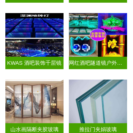
KWAS 酒吧装饰千层镜
网红酒吧隧道镜户外门头招牌千层镜深渊镜
山水画隔断夹胶玻璃
推拉门夹娟玻璃