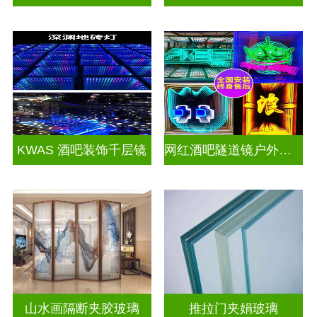
KWAS 酒吧装饰千层镜
网红酒吧隧道镜户外门头招牌千层镜深渊镜
山水画隔断夹胶玻璃
推拉门夹娟玻璃