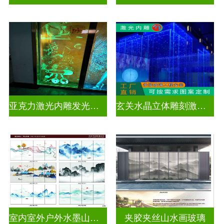
亚克力激光内雕发光通电玻璃
玄关水晶立体雕刻激光内雕发光玻璃背景墙
室内室外户外水墨山水画玻璃
夹胶夹丝山水画玻璃