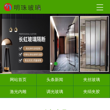
网站首页
头条新闻
夹丝玻璃
激光内雕
调光玻璃
夹绢夹胶
屏风隔断
山 水 画
工程玻璃