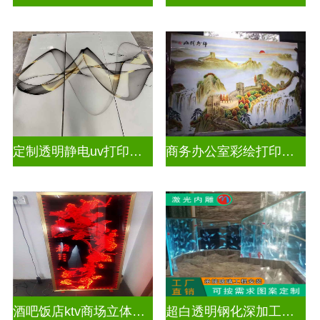
定制透明静电uv打印玻璃
商务办公室彩绘打印玻璃
酒吧饭店ktv商场立体激光内雕屏风
超白透明钢化深加工激光内雕精雕