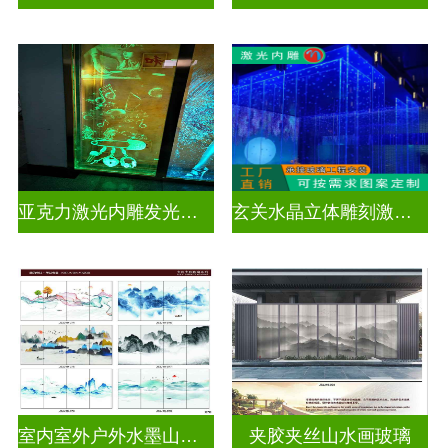
亚克力激光内雕发光通电玻璃
玄关水晶立体雕刻激光内雕发光玻璃背景墙
室内室外户外水墨山水画玻璃
夹胶夹丝山水画玻璃