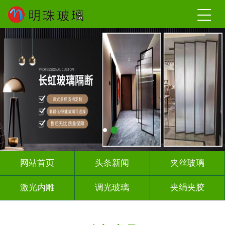
网站首页
头条新闻
夹丝玻璃
激光内雕
调光玻璃
夹绢夹胶
屏风隔断
山 水 画
工程玻璃