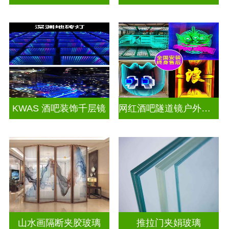
KWAS 酒吧装饰千层镜
网红酒吧隧道镜户外门头招牌千层镜深渊镜
山水画隔断夹胶玻璃
推拉门夹娟玻璃