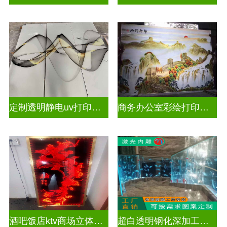
定制透明静电uv打印玻璃
商务办公室彩绘打印玻璃
酒吧饭店ktv商场立体激光内雕屏风
超白透明钢化深加工激光内雕精雕