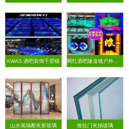
KWAS 酒吧装饰千层镜
网红酒吧隧道镜户外门头招牌千层镜深渊镜
山水画隔断夹胶玻璃
推拉门夹娟玻璃