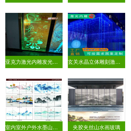
亚克力激光内雕发光通电玻璃
玄关水晶立体雕刻激光内雕发光玻璃背景墙
室内室外户外水墨山水画玻璃
夹胶夹丝山水画玻璃