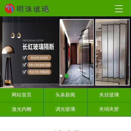
网站首页
头条新闻
夹丝玻璃
激光内雕
调光玻璃
夹绢夹胶
屏风隔断
山 水 画
工程玻璃