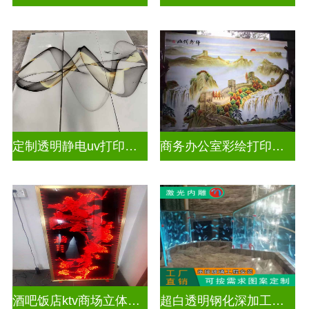
定制透明静电uv打印玻璃
商务办公室彩绘打印玻璃
酒吧饭店ktv商场立体激光内雕屏风
超白透明钢化深加工激光内雕精雕