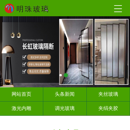
网站首页
头条新闻
夹丝玻璃
激光内雕
调光玻璃
夹绢夹胶
屏风隔断
山 水 画
工程玻璃