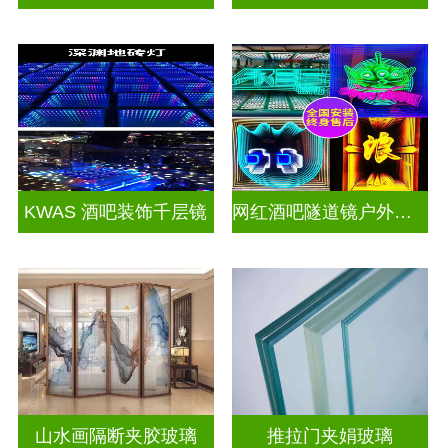
KWAS 酒吧装饰千层镜
网红酒吧隧道镜户外门头招牌千层镜深渊镜
山水画隔断夹胶玻璃
推拉门夹娟玻璃