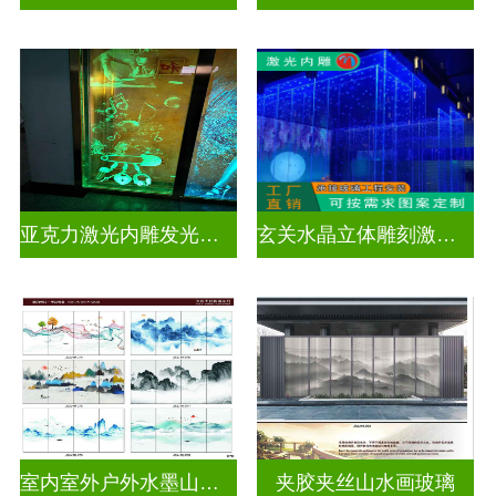
亚克力激光内雕发光通电玻璃
玄关水晶立体雕刻激光内雕发光玻璃背景墙
室内室外户外水墨山水画玻璃
夹胶夹丝山水画玻璃