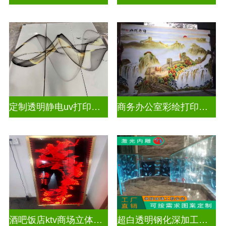
定制透明静电uv打印玻璃
商务办公室彩绘打印玻璃
酒吧饭店ktv商场立体激光内雕屏风
超白透明钢化深加工激光内雕精雕