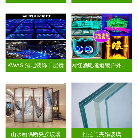
KWAS 酒吧装饰千层镜
网红酒吧隧道镜户外门头招牌千层镜深渊镜
山水画隔断夹胶玻璃
推拉门夹娟玻璃