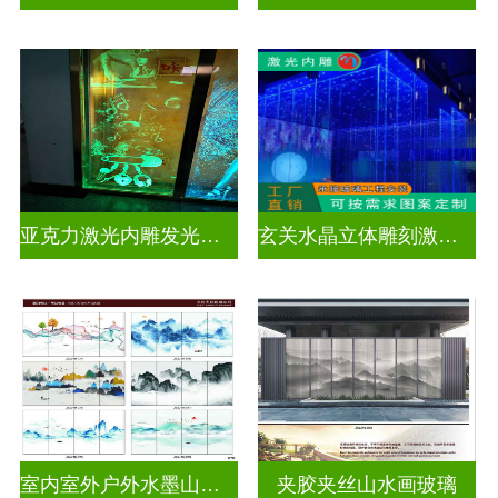
亚克力激光内雕发光通电玻璃
玄关水晶立体雕刻激光内雕发光玻璃背景墙
室内室外户外水墨山水画玻璃
夹胶夹丝山水画玻璃