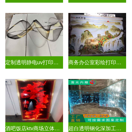
定制透明静电uv打印玻璃
商务办公室彩绘打印玻璃
酒吧饭店ktv商场立体激光内雕屏风
超白透明钢化深加工激光内雕精雕