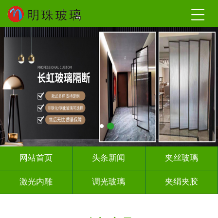
网站首页
头条新闻
夹丝玻璃
激光内雕
调光玻璃
夹绢夹胶
屏风隔断
山 水 画
工程玻璃