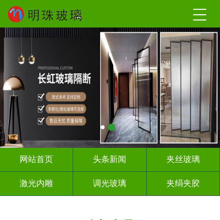
网站首页
头条新闻
夹丝玻璃
激光内雕
调光玻璃
夹绢夹胶
屏风隔断
山 水 画
工程玻璃