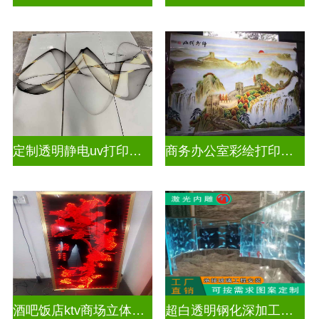
定制透明静电uv打印玻璃
商务办公室彩绘打印玻璃
酒吧饭店ktv商场立体激光内雕屏风
超白透明钢化深加工激光内雕精雕