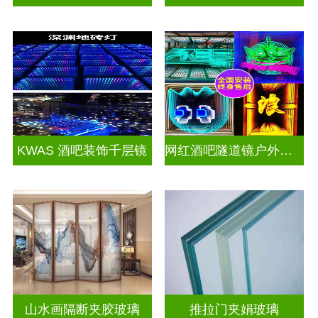
KWAS 酒吧装饰千层镜
网红酒吧隧道镜户外门头招牌千层镜深渊镜
山水画隔断夹胶玻璃
推拉门夹娟玻璃