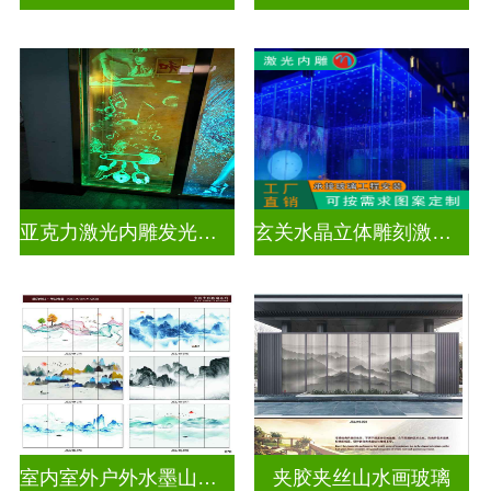
亚克力激光内雕发光通电玻璃
玄关水晶立体雕刻激光内雕发光玻璃背景墙
室内室外户外水墨山水画玻璃
夹胶夹丝山水画玻璃