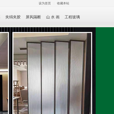
设为首页
|
收藏本站
璃
夹绢夹胶
屏风隔断
山 水 画
工程玻璃