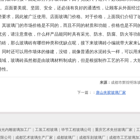
距离。店面要美观、坚固、安全，还必须有良好的通透性，让顾客从外面经
些要求，因此被广泛使用。店面玻璃门价格。对于价格，上面我们介绍了
，其玻璃门的市场价格是不同的，而且不同的材质和功能，价格也是不同
优劣，请注意查收，什么样产品能同时具有采光、防水、防腐、防火等功
的砖，那么玻璃砖有哪些种类和优缺点呢，接下来玻璃砖小编就带大家来
，同时还可以用作墙体的修建，没错，就像普通的水泥砖头一样，可以用
领域，玻璃砖虽然都是由玻璃材料制成的，但是根据制作工艺的不同，大
特性。
来源：
成都市辉煌明珠
下一篇：：
唐山夹胶玻璃厂家
激光内雕玻璃加工厂
|
工装工程玻璃
|
毕节工程玻璃公司
|
重庆艺术夹丝玻璃厂家
|
工
有限公司
|
成都艺术玻璃生产厂家
|
成都玻璃厂
|
成都车刻玻璃厂
|
成都市工艺玻璃加