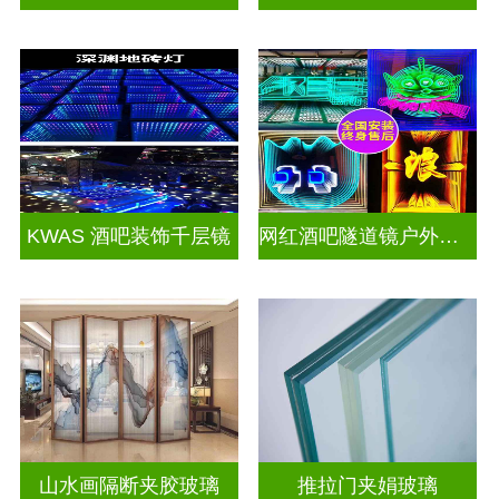
KWAS 酒吧装饰千层镜
网红酒吧隧道镜户外门头招牌千层镜深渊镜
山水画隔断夹胶玻璃
推拉门夹娟玻璃