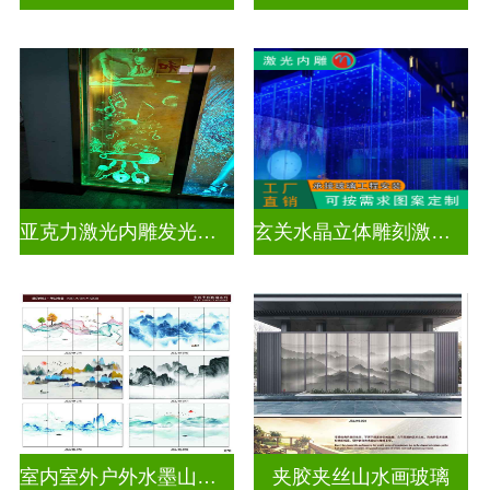
亚克力激光内雕发光通电玻璃
玄关水晶立体雕刻激光内雕发光玻璃背景墙
室内室外户外水墨山水画玻璃
夹胶夹丝山水画玻璃