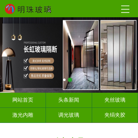
网站首页
头条新闻
夹丝玻璃
激光内雕
调光玻璃
夹绢夹胶
屏风隔断
山 水 画
工程玻璃