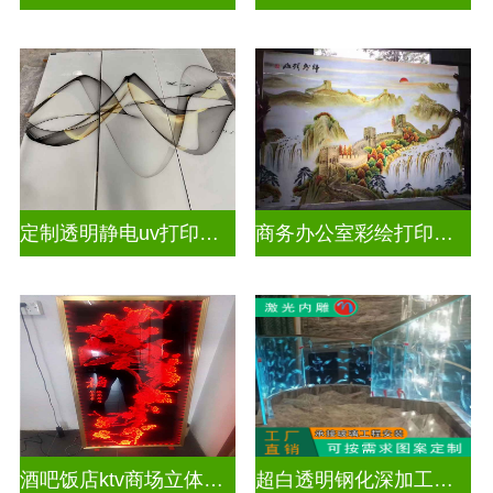
定制透明静电uv打印玻璃
商务办公室彩绘打印玻璃
酒吧饭店ktv商场立体激光内雕屏风
超白透明钢化深加工激光内雕精雕