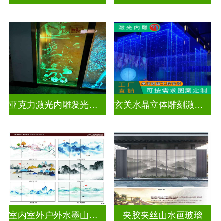
亚克力激光内雕发光通电玻璃
玄关水晶立体雕刻激光内雕发光玻璃背景墙
室内室外户外水墨山水画玻璃
夹胶夹丝山水画玻璃