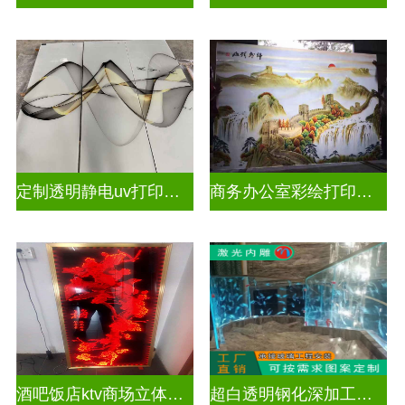
定制透明静电uv打印玻璃
商务办公室彩绘打印玻璃
酒吧饭店ktv商场立体激光内雕屏风
超白透明钢化深加工激光内雕精雕