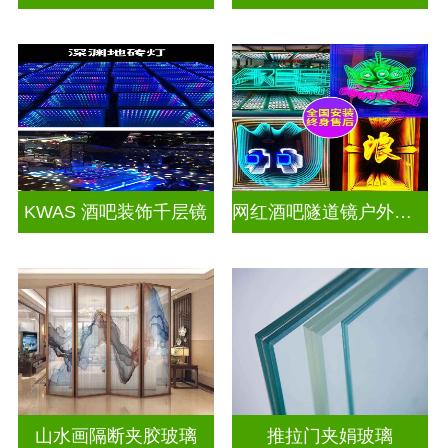
KWAS 酒吧装饰千层镜
网红酒吧隧道镜户外门头招牌千层镜深渊镜
山水画隔断夹胶玻璃
推拉门夹娟玻璃