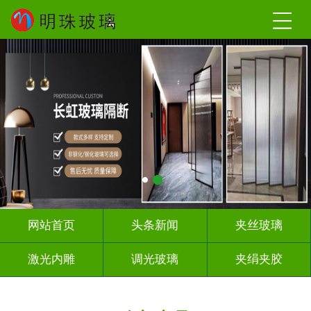
网站首页
头条新闻
夹丝玻璃
激光内雕
调光玻璃
夹绢夹胶
屏风隔断
山 水 画
工程玻璃