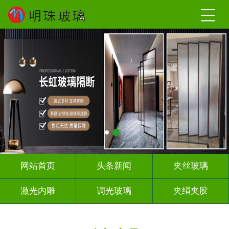
网站首页
头条新闻
夹丝玻璃
激光内雕
调光玻璃
夹绢夹胶
屏风隔断
山 水 画
工程玻璃