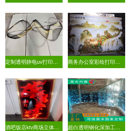
定制透明静电uv打印玻璃
商务办公室彩绘打印玻璃
酒吧饭店ktv商场立体激光内雕屏风
超白透明钢化深加工激光内雕精雕