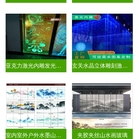
亚克力激光内雕发光通电玻璃
玄关水晶立体雕刻激光内雕发光玻璃背景墙
室内室外户外水墨山水画玻璃
夹胶夹丝山水画玻璃