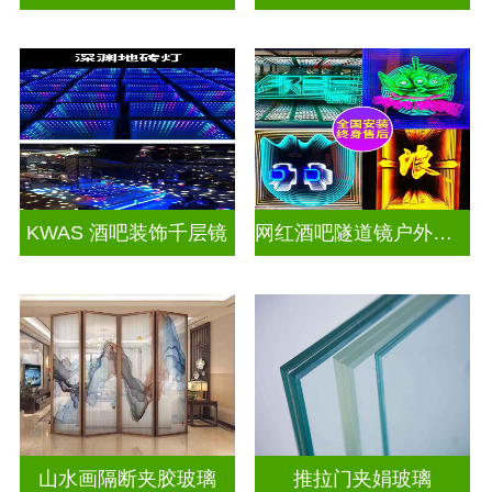
KWAS 酒吧装饰千层镜
网红酒吧隧道镜户外门头招牌千层镜深渊镜
山水画隔断夹胶玻璃
推拉门夹娟玻璃