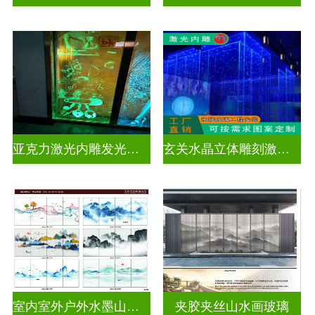
亚克力激光内雕发光通电玻璃
玄关水晶立体雕刻激光内雕发光玻璃背景墙
室内室外户外水墨山水画玻璃
夹胶夹丝山水画玻璃