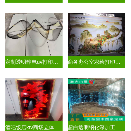
定制透明静电uv打印玻璃
商务办公室彩绘打印玻璃
酒吧饭店ktv商场立体激光内雕屏风
超白透明钢化深加工激光内雕精雕