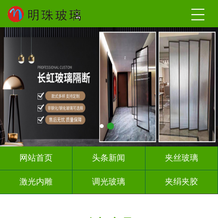
网站首页
头条新闻
夹丝玻璃
激光内雕
调光玻璃
夹绢夹胶
屏风隔断
山 水 画
工程玻璃