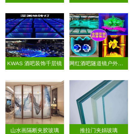
KWAS 酒吧装饰千层镜
网红酒吧隧道镜户外门头招牌千层镜深渊镜
山水画隔断夹胶玻璃
推拉门夹娟玻璃