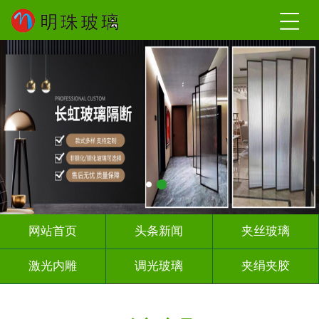
网站首页
头条新闻
夹丝玻璃
激光内雕
调光玻璃
夹绢夹胶
屏风隔断
山 水 画
工程玻璃