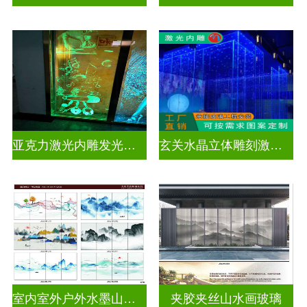
亚克力激光内雕发光通电玻璃
玄关水晶立体雕刻激光内雕发光玻璃背景墙
室内室外户外水墨山水画玻璃
夹胶夹丝山水画玻璃