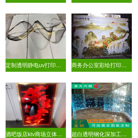
定制透明静电uv打印玻璃
商务办公室彩绘打印玻璃
酒吧饭店ktv商场立体激光内雕屏风
超白透明钢化深加工激光内雕精雕