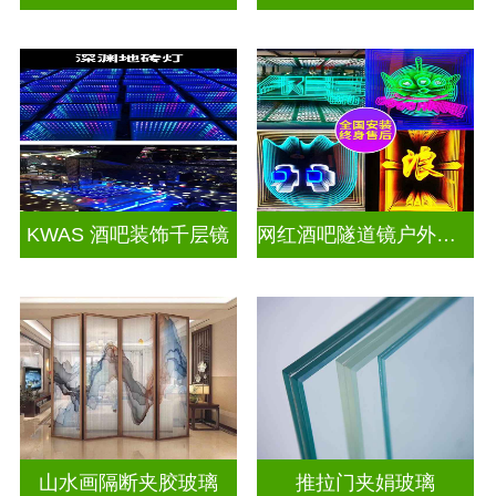
KWAS 酒吧装饰千层镜
网红酒吧隧道镜户外门头招牌千层镜深渊镜
山水画隔断夹胶玻璃
推拉门夹娟玻璃