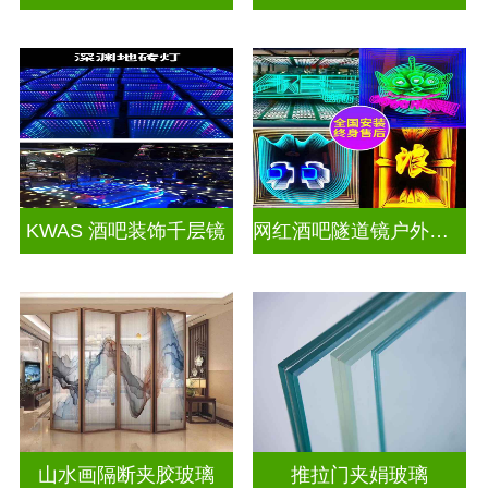
KWAS 酒吧装饰千层镜
网红酒吧隧道镜户外门头招牌千层镜深渊镜
山水画隔断夹胶玻璃
推拉门夹娟玻璃