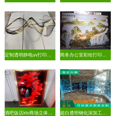
定制透明静电uv打印玻璃
商务办公室彩绘打印玻璃
酒吧饭店ktv商场立体激光内雕屏风
超白透明钢化深加工激光内雕精雕