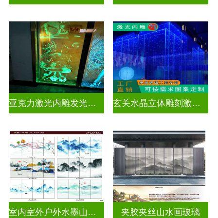
亚克力激光内雕发光通电玻璃
玄关水晶立体雕刻激光内雕发光玻璃背景墙
室内室外户外水墨山水画玻璃
夹胶夹丝山水画玻璃