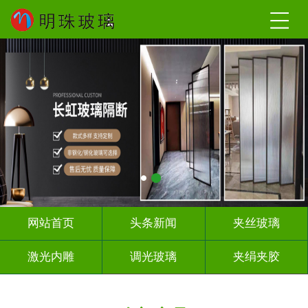
网站首页
头条新闻
夹丝玻璃
激光内雕
调光玻璃
夹绢夹胶
屏风隔断
山 水 画
工程玻璃